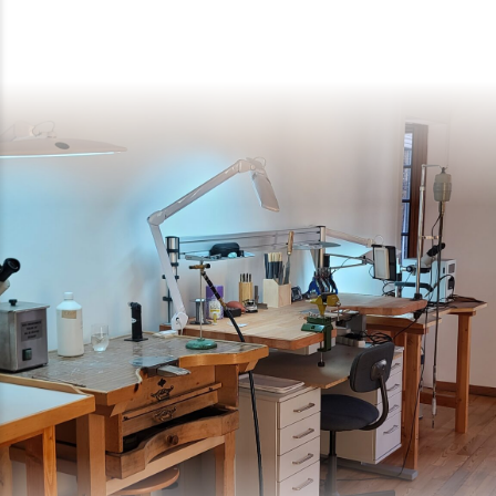
0
0
1
1
2
2
0
3
3
1
4
4
2